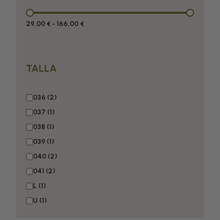
29,00 €
-
166,00 €
TALLA
036
037
038
039
040
041
L
U