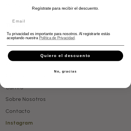
Mañanas: 10:00–13:30
Regístrate para recibir el descuento.
TIENDA
ONLINE
Tu privacidad es importante para nosotros. Al registrarte estás
aceptando nuestra
Política de Privacidad
.
Ropa
Calzado
Quiero el descuento
Accesorios
No, gracias
Oportunidades
Carrito
Sobre Nosotros
Contacto
Instagram