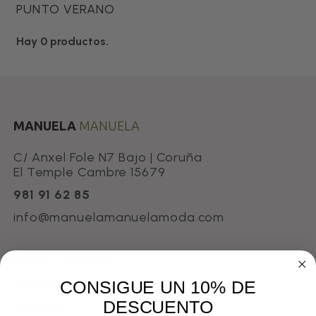
PUNTO VERANO
Hay 0 productos.
MANUELA
MANUELA
C/ Anxel Fole N7 Bajo | Coruña
El Temple Cambre 15679
981 91 62 85
info@manuelamanuelamoda.com
Lunes - Viernes
Mañanas: 10:00–13:30 · Tardes: 14:30–18:00
CONSIGUE UN 10% DE
DESCUENTO
Sábados